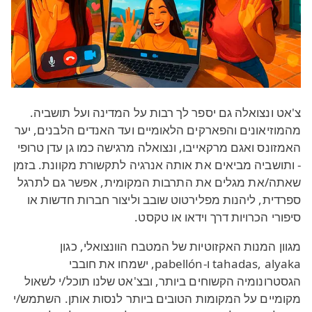
צ'אט ונצואלה גם יספר לך רבות על המדינה ועל תושביה.
מהמוזיאונים והפארקים הלאומיים ועד האנדים הלבנים, יער
האמזונס ואגם מרקאייבו, ונצואלה מרגישה כמו גן עדן טרופי
- ותושביה מביאים את אותה אנרגיה לתקשורת מקוונת. בזמן
שאתה/את מגלים את התרבות המקומית, אפשר גם לתרגל
ספרדית, ליהנות מפלירטוט שובב וליצור חברות חדשות או
סיפורי הכרויות דרך וידאו או טקסט.
מגוון המנות האקזוטיות של המטבח הוונצואלי, כגון
tahadas, alyaka ו-pabellón, ישמחו את חובבי
הגסטרונומיה הקשוחים ביותר, ובצ'אט שלנו תוכל/י לשאול
מקומיים על המקומות הטובים ביותר לנסות אותן. השתמש/י