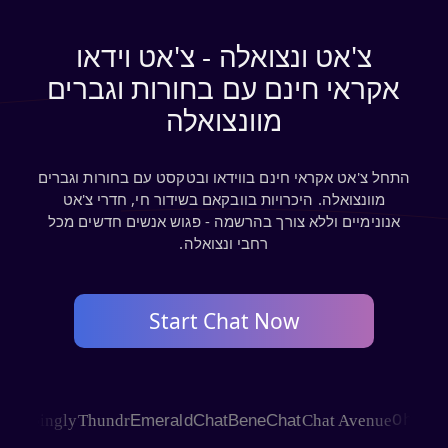
צ'אט ונצואלה - צ'אט וידאו
אקראי חינם עם בחורות וגברים
מוונצואלה
התחל צ'אט אקראי חינם בווידאו ובטקסט עם בחורות וגברים
מוונצואלה. היכרויות בוובקאם בשידור חי, חדרי צ'אט
אנונימיים וללא צורך בהרשמה - פגוש אנשים חדשים מכל
רחבי ונצואלה.
Start Chat Now
SHAGLE
Joingly
Thundr
EmeraldChat
BeneChat
Chat Avenue
Oh