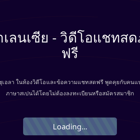
าเลนเซีย - วิดีโอแชทส
ฟรี
ซุเอลา ในห้องวิดีโอและข้อความแชทสดฟรี พูดคุยกับคนแปล
ภาษาสเปนได้โดยไม่ต้องลงทะเบียนหรือสมัครสมาชิก
Loading...