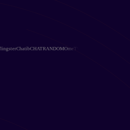
ter
Chatib
CHATRANDOM
OmeTV
Chativ
Ohmegle
Chat Avenue