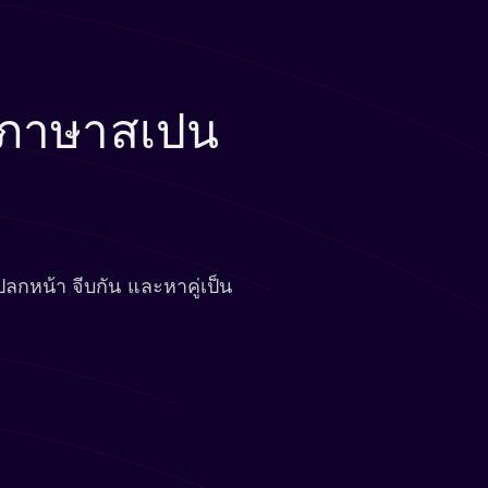
ดภาษาสเปน
กหน้า จีบกัน และหาคู่เป็น