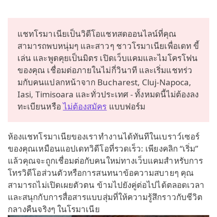
แชทโรมาเนียเป็นวิดีโอแชทสดออนไลน์ที่คุณ
สามารถพบหนุ่มๆ และสาวๆ ชาวโรมาเนียเพื่อเดท ขี้
เล่น และพูดคุยเป็นมิตร เปิดเว็บแคมและไมโครโฟน
ของคุณ เชื่อมต่อภายในไม่กี่วินาที และเริ่มแชทร่ว
มกับคนแปลกหน้าจาก Bucharest, Cluj-Napoca,
Iasi, Timisoara และทั่วประเทศ - ทั้งหมดนี้ไม่ต้องลง
ทะเบียนหรือ
ไม่ต้องสมัคร
แบบฟอร์ม
ห้องแชทโรมาเนียของเราทำงานได้ทันทีในเบราว์เซอร์
ของคุณเหมือนแอปเดทวิดีโอที่รวดเร็ว: เพียงคลิก “เริ่ม”
แล้วคุณจะถูกเชื่อมต่อกับคนใหม่ทางเว็บแคมสำหรับการ
โทรวิดีโอส่วนตัวหรือการสนทนาข้อความสบายๆ คุณ
สามารถไม่เปิดเผยตัวตน ข้ามไปยังคู่ต่อไปได้ตลอดเวลา
และสนุกกับการสื่อสารแบบสุ่มที่ให้ความรู้สึกราวกับชีวิต
กลางคืนจริงๆ ในโรมาเนีย