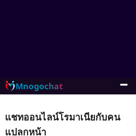
Mnogochat
แชทออนไลน์โรมาเนียกับคน
แปลกหน้า