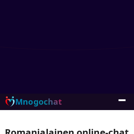
Mnogochat
Romanialainen online-chat