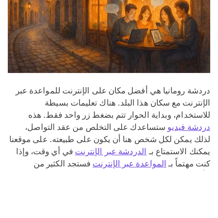
دردشة رومانيا هي أفضل مكان على الإنترنت للمواعدة عبر
الإنترنت مع سكان هذا البلد. هناك تعليمات بسيطة
للاستخدام، وبداية الحوار تتم بضغط زر واحد فقط. هذه
دردشة فيديو
ستساعدك على التخلص من عقد التواصل،
لذلك يمكن لكل شخص هنا أن يكون على طبيعته. على موقعنا
يمكنك الاستمتاع بـ
الدردشة عبر الإنترنت
في أي وقت، وإذا
كنت مهتماً بـ
المواعدة عبر الإنترنت
فستجد الكثير من
الأشخاص المثيرين للاهتمام. يمكنك أن تحلم على موقعنا،
تتواصل، تغازل وتقع في الحب. هنا ستقضي وقتاً ممتعاً دائماً؛
فـ
الغرباء
لن يرفعوا معنوياتك فحسب، بل سيمنحونك أيضاً
تجربة جديدة في التواصل مع أشخاص من دول ومدن أخرى.