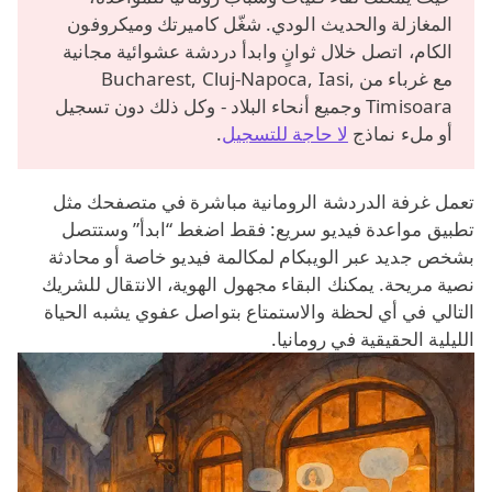
المغازلة والحديث الودي. شغّل كاميرتك وميكروفون
الكام، اتصل خلال ثوانٍ وابدأ دردشة عشوائية مجانية
مع غرباء من Bucharest, Cluj-Napoca, Iasi,
Timisoara وجميع أنحاء البلاد - وكل ذلك دون تسجيل
أو ملء نماذج
لا حاجة للتسجيل
.
تعمل غرفة الدردشة الرومانية مباشرة في متصفحك مثل
تطبيق مواعدة فيديو سريع: فقط اضغط “ابدأ” وستتصل
بشخص جديد عبر الويبكام لمكالمة فيديو خاصة أو محادثة
نصية مريحة. يمكنك البقاء مجهول الهوية، الانتقال للشريك
التالي في أي لحظة والاستمتاع بتواصل عفوي يشبه الحياة
الليلية الحقيقية في رومانيا.