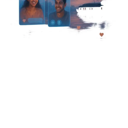
O vídeo chat pode ser em inglês ou no idioma local,
o malaiala (Malayalam). Se você preferir inglês,
basta escolher um
chat em inglês
ou entrar em
uma das populares salas de chat em malaiala. Além
do chat em malaiala e do Mesala chat, você
também pode explorar outras comunidades
indianas e regionais, como o
chat tâmil
ou o
chat
de Chennai
, para nunca ficar sem gente nova para
conversar.
Quem entra no Kerala chat valoriza um bom bate-