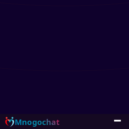
Mnogochat