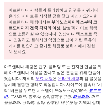
아르헨티나 사람들과 플러팅하고 친구를 사귀거나
온라인 데이트를 시작할 곳을 찾고 계신가요? 저희
아르헨티나 채팅에서는
부에노스아이레스부터 코
르도바까지 전국 각지의 여성, 남성과
라이브 웹캠
으로 소통하실 수 있습니다. 영상이나 텍스트로 즉
시 연결하고 원하시면 익명으로 남아 라틴 특유의
케미를 편안하고 즐거운 채팅룸 분위기에서 경험
해 보세요.
아르헨티나 채팅은 친구, 플러팅 또는 진지한 만남을 위
해 아르헨티나 여성을 만나고 싶은 분들을 위해 만들어
졌습니다. 저희의
무료 채팅
은
온라인 채팅
과 캠 룰렛을
동시에 결합한 형태로 작동합니다: 사이트에 접속해 “시
작” 버튼을 누르면 시스템이
부에노스아이레스,
코르도
바
, 로사리오, 멘도사, 산미겔데투쿠만,
라플라타
, 마르
델플라타, 산타페, 살타, 산후안, 네우켄
등 지역의 상대