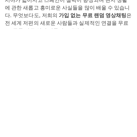
에 관한 새롭고 흥미로운 사실들을 많이 배울 수 있습니
다. 무엇보다도, 저희의
가입 없는 무료 랜덤 영상채팅
은
전 세계 저편의 새로운 사람들과 실제적인 연결을 무료
로, 등록 의무 없이 만들어드립니다.
단 몇 초면 아르헨티나 채팅에서 수천 킬로미터 떨어진
낯선 사람들의 웃는 얼굴을 보실 수 있습니다. 1:1 개인
대화를 선호할지 편안한 그룹 대화를 선호할지, 텍스트
만 주고받을지 소리 있는 전체 웹캠 세션을 할지는 전적
으로 사용자의 선택입니다.
아르헨티나 ChatRoulette
전 세계적으로 인기 있는 ChatRoulette 아르헨티나 모
드를 추천합니다. 이 모드는 최고의 라틴권
chatroulette
대안처럼 작동합니다. 매번 "다음" 버튼을
누를 때마다 채팅은 선택된 국가의 새로운 무작위 상대