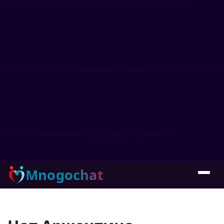
Mnogochat