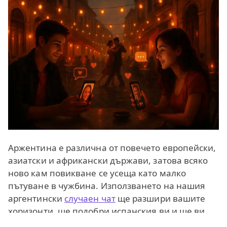
Аржентина е различна от повечето европейски,
азиатски и африкански държави, затова всяко
ново кам повикване се усеща като малко
пътуване в чужбина. Използването на нашия
аргентински
случаен чат
ще разшири вашите
хоризонти, ще подобри испанския ви и ще ви
помогне да научите много нови и интересни