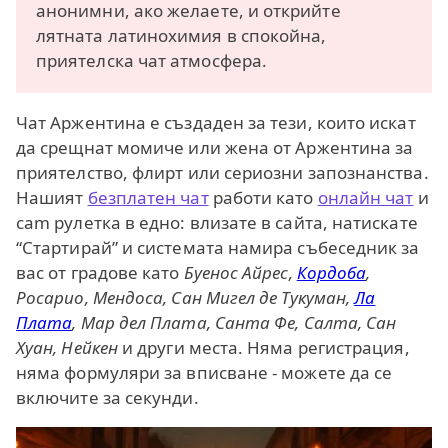
анонимни, ако желаете, и открийте
лятната латинохимия в спокойна,
приятелска чат атмосфера.
Чат Аржентина е създаден за тези, които искат
да срещнат момиче или жена от Аржентина за
приятелство, флирт или сериозни запознанства.
Нашият
безплатен чат
работи като
онлайн чат
и
cam рулетка в едно: влизате в сайта, натискате
“Стартирай” и системата намира събеседник за
вас от градове като
Буенос Айрес,
Кордоба
,
Росарио, Мендоса, Сан Мигел де Тукуман,
Ла
Плата
, Мар дел Плата, Санта Фе, Салта, Сан
Хуан, Нейкен
и други места. Няма регистрация,
няма формуляри за вписване - можете да се
включите за секунди.