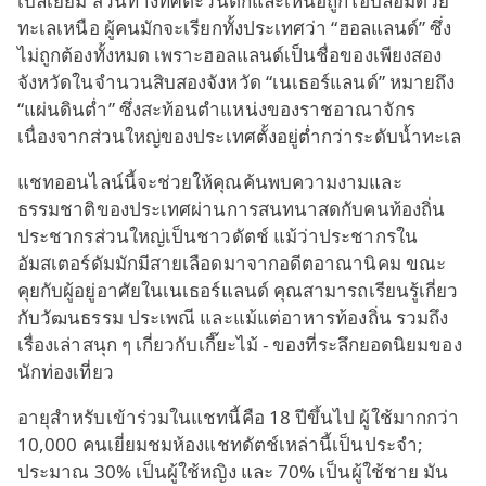
เบลเยียม ส่วนทางทิศตะวันตกและเหนือถูกโอบล้อมด้วย
ทะเลเหนือ ผู้คนมักจะเรียกทั้งประเทศว่า “ฮอลแลนด์” ซึ่ง
ไม่ถูกต้องทั้งหมด เพราะฮอลแลนด์เป็นชื่อของเพียงสอง
จังหวัดในจำนวนสิบสองจังหวัด “เนเธอร์แลนด์” หมายถึง
“แผ่นดินต่ำ” ซึ่งสะท้อนตำแหน่งของราชอาณาจักร
เนื่องจากส่วนใหญ่ของประเทศตั้งอยู่ต่ำกว่าระดับน้ำทะเล
แชทออนไลน์นี้จะช่วยให้คุณค้นพบความงามและ
ธรรมชาติของประเทศผ่านการสนทนาสดกับคนท้องถิ่น
ประชากรส่วนใหญ่เป็นชาวดัตช์ แม้ว่าประชากรใน
อัมสเตอร์ดัมมักมีสายเลือดมาจากอดีตอาณานิคม ขณะ
คุยกับผู้อยู่อาศัยในเนเธอร์แลนด์ คุณสามารถเรียนรู้เกี่ยว
กับวัฒนธรรม ประเพณี และแม้แต่อาหารท้องถิ่น รวมถึง
เรื่องเล่าสนุก ๆ เกี่ยวกับเกี๊ยะไม้ - ของที่ระลึกยอดนิยมของ
นักท่องเที่ยว
อายุสำหรับเข้าร่วมในแชทนี้คือ 18 ปีขึ้นไป ผู้ใช้มากกว่า
10,000 คนเยี่ยมชมห้องแชทดัตช์เหล่านี้เป็นประจำ;
ประมาณ 30% เป็นผู้ใช้หญิง และ 70% เป็นผู้ใช้ชาย มัน