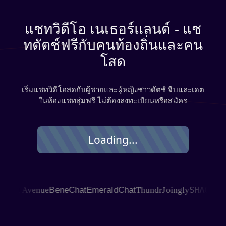
แชทวิดีโอ เนเธอร์แลนด์ - แช
ทดัตช์ฟรีกับคนท้องถิ่นและคน
โสด
เริ่มแชทวิดีโอสดกับผู้ชายและผู้หญิงชาวดัตช์ จีบและเดต
ในห้องแชทสุ่มฟรี ไม่ต้องลงทะเบียนหรือสมัคร
Loading...
SHAGLE
at Avenue
BeneChat
EmeraldChat
Thundr
Joingly