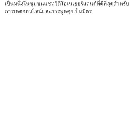
เป็นหนึ่งในชุมชนแชทวิดีโอเนเธอร์แลนด์ที่ดีที่สุดสำหรับ
การเดตออนไลน์และการพูดคุยเป็นมิตร
เพื่อให้การคุยของคุณน่าสนใจและให้ข้อมูล คุณสามารถ
ถามคนท้องถิ่นด้วยคำถามเช่น:
ผู้ชายชาวเนเธอร์แลนด์สูงที่สุดในโลกจริงหรือ?