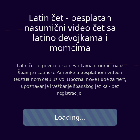
Latin čet - besplatan
nasumični video čet sa
latino devojkama i
momcima
Latin čet te povezuje sa devojkama i momcima iz
Španije i Latinske Amerike u besplatnom video i
tekstualnom četu uživo. Upoznaj nove ljude za flert,
upoznavanje i vežbanje španskog jezika - bez
registracije.
Loading...