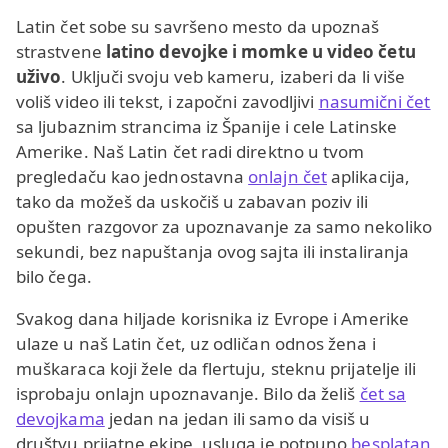
Latin čet sobe su savršeno mesto da upoznaš
strastvene
latino devojke i momke u video četu
uživo
. Uključi svoju veb kameru, izaberi da li više
voliš video ili tekst, i započni zavodljivi
nasumični čet
sa ljubaznim strancima iz Španije i cele Latinske
Amerike. Naš Latin čet radi direktno u tvom
pregledaču kao jednostavna
onlajn čet
aplikacija,
tako da možeš da uskočiš u zabavan poziv ili
opušten razgovor za upoznavanje za samo nekoliko
sekundi, bez napuštanja ovog sajta ili instaliranja
bilo čega.
Svakog dana hiljade korisnika iz Evrope i Amerike
ulaze u naš Latin čet, uz odličan odnos žena i
muškaraca koji žele da flertuju, steknu prijatelje ili
isprobaju onlajn upoznavanje. Bilo da želiš
čet sa
devojkama
jedan na jedan ili samo da visiš u
društvu prijatne ekipe, usluga je potpuno
besplatan