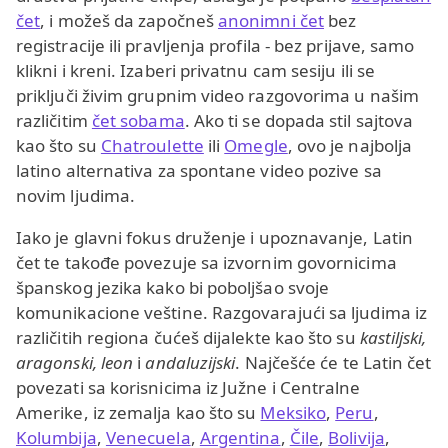
čet
, i možeš da započneš
anonimni čet
bez
registracije ili pravljenja profila - bez prijave, samo
klikni i kreni. Izaberi privatnu cam sesiju ili se
priključi živim grupnim video razgovorima u našim
različitim
čet sobama
. Ako ti se dopada stil sajtova
kao što su
Chatroulette
ili
Omegle
, ovo je najbolja
latino alternativa za spontane video pozive sa
novim ljudima.
Iako je glavni fokus druženje i upoznavanje, Latin
čet te takođe povezuje sa izvornim govornicima
španskog jezika kako bi poboljšao svoje
komunikacione veštine. Razgovarajući sa ljudima iz
različitih regiona čućeš dijalekte kao što su
kastiljski,
aragonski, leon
i
andaluzijski
. Najčešće će te Latin čet
povezati sa korisnicima iz Južne i Centralne
Amerike, iz zemalja kao što su
Meksiko
,
Peru
,
Kolumbija
,
Venecuela
,
Argentina
,
Čile
,
Bolivija
,