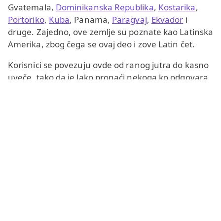
Gvatemala,
Dominikanska Republika
,
Kostarika
,
Portoriko
,
Kuba
, Panama,
Paragvaj
,
Ekvador
i
druge. Zajedno, ove zemlje su poznate kao Latinska
Amerika, zbog čega se ovaj deo i zove Latin čet.
Korisnici se povezuju ovde od ranog jutra do kasno
uveče, tako da je lako pronaći nekoga ko odgovara
tvom raspoloženju. Veliki deo naše zajednice čine
žene, pa uvek imaš dobru šansu da upoznaš
interesantnu latino ženu za romansu ili
prijateljstvo. Zahvaljujući pametnom nasumičnom
uparivanju, Latin čet se stalno svrstava među
najbolja mesta za međunarodni
video čet
i
upoznavanje sa strancima.