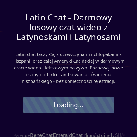
Latin Chat - Darmowy
losowy czat wideo z
Latynoskami i Latynosami
Latin chat łączy Cię z dziewczynami i chłopakami z
Hiszpanii oraz całej Ameryki Łacińskiej w darmowym
czacie wideo i tekstowym na żywo. Poznawaj nowe
osoby do flirtu, randkowania i ćwiczenia
hiszpańskiego - bez konieczności rejestracji.
Loading...
SHAGLE
at Avenue
BeneChat
EmeraldChat
Thundr
Joingly