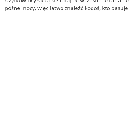
Użytkownicy łączą się tutaj od wczesnego rana do
późnej nocy, więc łatwo znaleźć kogoś, kto pasuje
do Twojego nastroju. Dużą część naszej
społeczności stanowią kobiety, dlatego zawsze masz
sporą szansę poznać interesującą Latynoskę do
romansu lub przyjaźni. Dzięki sprytnemu losowemu
dobieraniu rozmówców Latin chat niezmiennie
znajduje się wśród najlepszych miejsc do
międzynarodowego
czatu wideo
i randkowania z
obcokrajowcami.