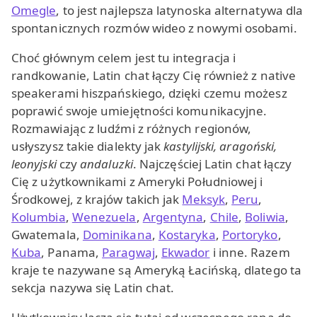
Omegle
, to jest najlepsza latynoska alternatywa dla
spontanicznych rozmów wideo z nowymi osobami.
Choć głównym celem jest tu integracja i
randkowanie, Latin chat łączy Cię również z native
speakerami hiszpańskiego, dzięki czemu możesz
poprawić swoje umiejętności komunikacyjne.
Rozmawiając z ludźmi z różnych regionów,
usłyszysz takie dialekty jak
kastylijski, aragoński,
leonyjski
czy
andaluzki
. Najczęściej Latin chat łączy
Cię z użytkownikami z Ameryki Południowej i
Środkowej, z krajów takich jak
Meksyk
,
Peru
,
Kolumbia
,
Wenezuela
,
Argentyna
,
Chile
,
Boliwia
,
Gwatemala,
Dominikana
,
Kostaryka
,
Portoryko
,
Kuba
, Panama,
Paragwaj
,
Ekwador
i inne. Razem
kraje te nazywane są Ameryką Łacińską, dlatego ta
sekcja nazywa się Latin chat.