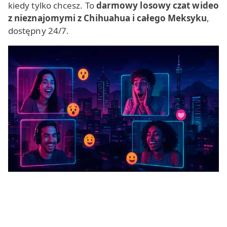
kiedy tylko chcesz. To
darmowy losowy czat wideo
z nieznajomymi z Chihuahua i całego Meksyku
,
dostępny 24/7.
Nasz czat wideo Chihuahua pozwala łatwo poczuć
atmosferę miasta poprzez prawdziwych ludzi. Tutaj