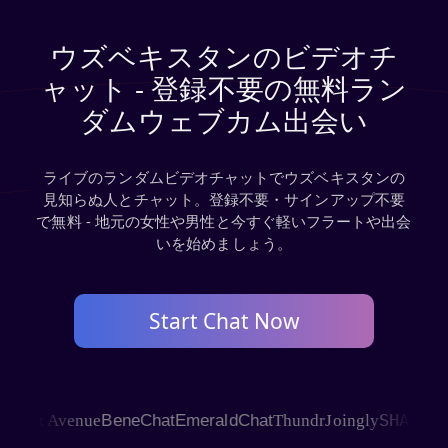
ウズベキスタンのビデオチ
ャット - 登録不要の無料ラン
ダムウェブカム出会い
ライブのランダムビデオチャットでウズベキスタンの
見知らぬ人とチャット。登録不要・サインアップ不要
で無料 - 地元の女性や男性と今すぐ軽いフラートや出会
いを始めましょう。
Start Chat Now
SHAGLE
at Avenue
BeneChat
EmeraldChat
Thundr
Joingly