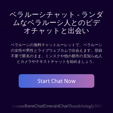
ベラルーシチャット - ランダ
ムなベラルーシ人とのビデ
オチャットと出会い
ベラルーシの無料チャットルーレットで、ベラルーシ
の女性や男性とライブウェブカムで出会えます。登録
不要で匿名のまま、ミンスクや他の都市の見知らぬ人
とカメラやテキストチャットを始めましょう。
Start Chat Now
SHAGLE
at Avenue
BeneChat
EmeraldChat
Thundr
Joingly