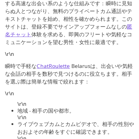
する高速な出会い系のような仕組みです：瞬時に見知
らぬ人とつながり、無料のプライベートカム通話やテ
キストチャットを始め、相性を確かめられます。この
サイトは、登録不要でサインアップフォームなしの
匿
名チャット
体験を求める、即興のフリートや気軽なコ
ミュニケーションを望む男性・女性に最適です。
\r\n
瞬時で手軽な
ChatRoulette
Belarusは、出会いや気軽
な会話の相手を数秒で見つけるのに役立ちます。相手
を選ぶ際は簡単な情報で絞れます：
\r\n
\r\n
地域 - 相手の国や都市。
\r\n
ライブウェブカムとカムビデオで、相手の性別や
おおよその年齢をすぐに確認できます。
\r\n