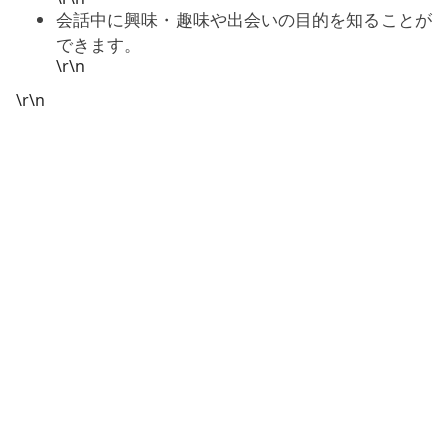
会話中に興味・趣味や出会いの目的を知ることが
できます。
\r\n
\r\n
これらはすべて簡単で手頃です。Belarus
ChatRouletteの利用は完全に無料で、ブラウザ内の軽
快な
オンラインチャット
アプリのように感じられま
す。時間があっという間に過ぎるでしょう：一緒に音
楽を聴いたり、パーティーゲームをしたり、
ベラルー
シの女性
や男性とのランダムなビデオチャットを楽し
めます。プライベートチャットを二人で始めたり、楽
しいグループビデオチャットを行ったり、即時メッセ
ージを送り合ってオープンなコミュニケーションを楽
しめます。
\r\n
気の合う人を簡単に探したい場合は、サイトメニュー