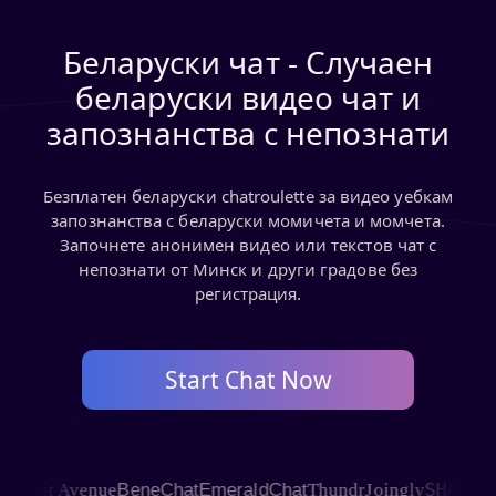
Беларуски чат - Случаен
беларуски видео чат и
запознанства с непознати
Безплатен беларуски chatroulette за видео уебкам
запознанства с беларуски момичета и момчета.
Започнете анонимен видео или текстов чат с
непознати от Минск и други градове без
регистрация.
Start Chat Now
SHAGLE
hat Avenue
BeneChat
EmeraldChat
Thundr
Joingly