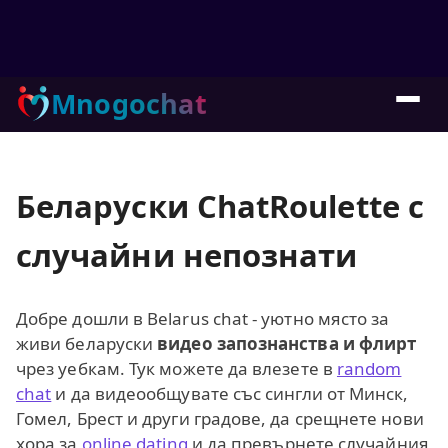
Mnogochat
Беларуски ChatRoulette с
случайни непознати
Добре дошли в Belarus chat - уютно място за
живи беларуски
видео запознанства и флирт
чрез уебкам. Тук можете да влезете в
random
chat
и да видеообщувате със сингли от Минск,
Гомел, Брест и други градове, да срещнете нови
хора за
online dating
и да превърнете случайния