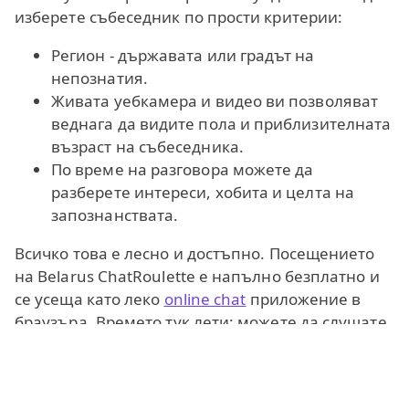
изберете събеседник по прости критерии:
Регион - държавата или градът на
непознатия.
Живата уебкамера и видео ви позволяват
веднага да видите пола и приблизителната
възраст на събеседника.
По време на разговора можете да
разберете интереси, хобита и целта на
запознанствата.
Всичко това е лесно и достъпно. Посещението
на Belarus ChatRoulette е напълно безплатно и
се усеща като леко
online chat
приложение в
браузъра. Времето тук лети: можете да слушате
музика заедно, да играете парти игри или да се
наслаждавате на
случаен видео чат с
беларуски момичета
и момчета. Възможно е