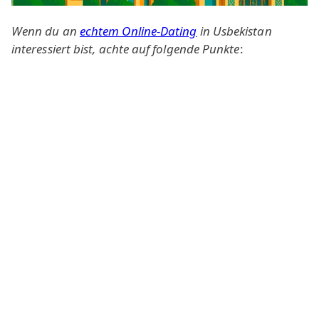
Wenn du an
echtem Online-Dating
in Usbekistan
interessiert bist, achte auf folgende Punkte
:
Die Unterhaltung wird wahrscheinlich auf
Russisch geführt, da viele Bewohner
Usbekistans dieser Sprache mächtig sind.
Wenn du lieber auf Englisch sprechen
möchtest, kannst du auch einem freundlichen
Englisch-Chat
beitreten.
Die Zeitzone in der Stadt Taschkent
(Hauptstadt der Republik) liegt zwei Stunden
vor Moskauer Zeit, GMT +05:00.
Beim Grüßen aus der Ferne legen Bewohner
Usbekistans oft eine Hand auf die Brust (zum
Herzen) und neigen leicht den Kopf. Du
kannst dein Gegenüber für dich gewinnen,
indem du diese Geste wiederholst.