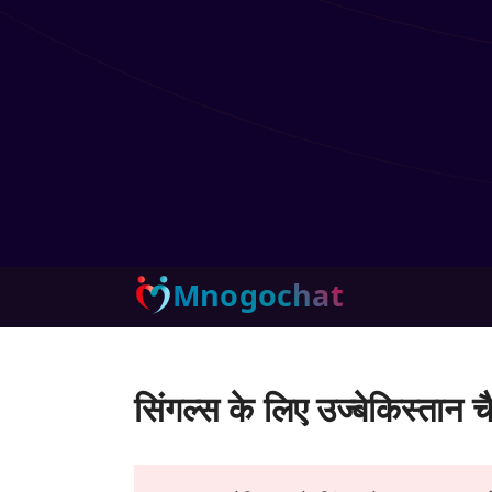
Mnogochat
सिंगल्स के लिए उज्बेकिस्तान च