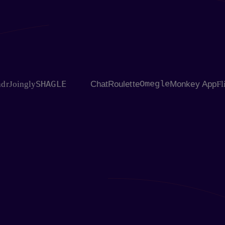
SHAGLE
ingly
ChatRoulette
Omegle
Monkey App
Flingste