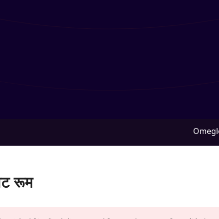
Omegl
ैट रूम