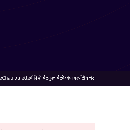
e
Chatroulette
वीडियो चैट
मुफ्त चैट
वेबकैम गर्ल्स
टीन चैट