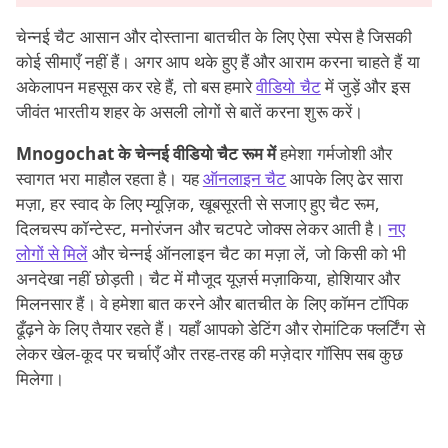
चेन्नई चैट आसान और दोस्ताना बातचीत के लिए ऐसा स्पेस है जिसकी
कोई सीमाएँ नहीं हैं। अगर आप थके हुए हैं और आराम करना चाहते हैं या
अकेलापन महसूस कर रहे हैं, तो बस हमारे
वीडियो चैट
में जुड़ें और इस
जीवंत भारतीय शहर के असली लोगों से बातें करना शुरू करें।
Mnogochat के चेन्नई वीडियो चैट रूम में
हमेशा गर्मजोशी और
स्वागत भरा माहौल रहता है। यह
ऑनलाइन चैट
आपके लिए ढेर सारा
मज़ा, हर स्वाद के लिए म्यूज़िक, खूबसूरती से सजाए हुए चैट रूम,
दिलचस्प कॉन्टेस्ट, मनोरंजन और चटपटे जोक्स लेकर आती है।
नए
लोगों से मिलें
और चेन्नई ऑनलाइन चैट का मज़ा लें, जो किसी को भी
अनदेखा नहीं छोड़ती। चैट में मौजूद यूज़र्स मज़ाकिया, होशियार और
मिलनसार हैं। वे हमेशा बात करने और बातचीत के लिए कॉमन टॉपिक
ढूँढ़ने के लिए तैयार रहते हैं। यहाँ आपको डेटिंग और रोमांटिक फ्लर्टिंग से
लेकर खेल-कूद पर चर्चाएँ और तरह-तरह की मज़ेदार गॉसिप सब कुछ
मिलेगा।
वीडियो चैट मुख्य रूप से
किशोरों
(18 वर्ष तक के लड़के और लड़कियाँ)
के लिए बनाई गई है, लेकिन यह बड़े लोगों (नए दोस्त और हल्की-फुल्की