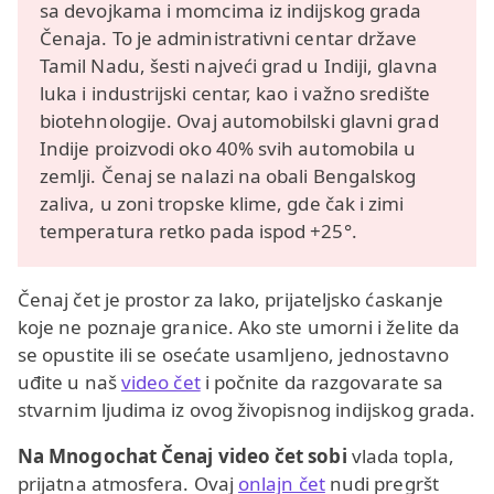
sa devojkama i momcima iz indijskog grada
Čenaja. To je administrativni centar države
Tamil Nadu, šesti najveći grad u Indiji, glavna
luka i industrijski centar, kao i važno središte
biotehnologije. Ovaj automobilski glavni grad
Indije proizvodi oko 40% svih automobila u
zemlji. Čenaj se nalazi na obali Bengalskog
zaliva, u zoni tropske klime, gde čak i zimi
temperatura retko pada ispod +25°.
Čenaj čet je prostor za lako, prijateljsko ćaskanje
koje ne poznaje granice. Ako ste umorni i želite da
se opustite ili se osećate usamljeno, jednostavno
uđite u naš
video čet
i počnite da razgovarate sa
stvarnim ljudima iz ovog živopisnog indijskog grada.
Na Mnogochat Čenaj video čet sobi
vlada topla,
prijatna atmosfera. Ovaj
onlajn čet
nudi pregršt