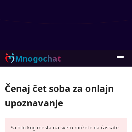
Mnogochat
Čenaj čet soba za onlajn
upoznavanje
Sa bilo kog mesta na svetu možete da ćaskate