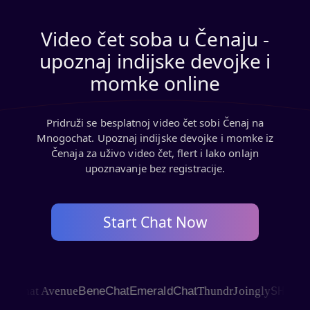
Video čet soba u Čenaju -
upoznaj indijske devojke i
momke online
Pridruži se besplatnoj video čet sobi Čenaj na
Mnogochat. Upoznaj indijske devojke i momke iz
Čenaja za uživo video čet, flert i lako onlajn
upoznavanje bez registracije.
Start Chat Now
SHAGLE
Chat Avenue
BeneChat
EmeraldChat
Thundr
Joingly