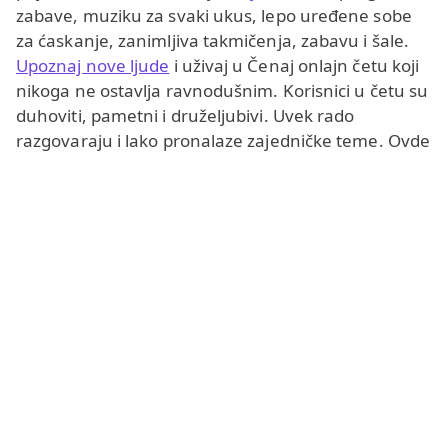
zabave, muziku za svaki ukus, lepo uređene sobe
za ćaskanje, zanimljiva takmičenja, zabavu i šale.
Upoznaj nove ljude
i uživaj u Čenaj onlajn četu koji
nikoga ne ostavlja ravnodušnim. Korisnici u četu su
duhoviti, pametni i druželjubivi. Uvek rado
razgovaraju i lako pronalaze zajedničke teme. Ovde
vas čekaju upoznavanje i romantični flert, sportske
rasprave i razne zabavne priče i tračevi.
Videočet je namenjen pre svega za
tinejdžere
(momke i devojke do 18 godina), ali privlači i starije
(muškarce i
žene preko 30
) koji traže nove prijatelje
i opuštenu komunikaciju.