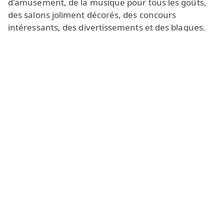
d'amusement, de la musique pour tous les goûts,
des salons joliment décorés, des concours
intéressants, des divertissements et des blagues.
Faites de nouvelles rencontres
et profitez du chat
en ligne de Chennai, qui ne laissera personne
indifférent. Les utilisateurs du chat sont drôles,
intelligents et sociables. Ils sont toujours ravis de
discuter et de trouver des sujets de conversation
communs. Ici, vous découvrirez des rencontres et
des flirts romantiques, des discussions sportives et
toutes sortes de ragots amusants.
Le chat vidéo est conçu principalement pour les
adolescents
(garçons et filles jusqu'à 18 ans), mais il
attire aussi des personnes plus âgées (des hommes
et des
femmes de plus de 30 ans
) qui recherchent
de nouveaux amis et une communication
détendue.