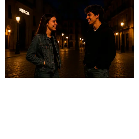
Murcia هي المكان الذي يمكنك فيه رؤية الحياة الحقيقية
للإسبان. إنها مقاطعة ذات تراث ثقافي غني (ولا يعرف
الكثيرون أن في Murcia أطلال مسرح روماني على الطراز
الرومانسكي)، إضافة إلى روائع طبيعية جميلة مثل شاطئ
Cala Cerrada. من يدري، ربما يكون هذا هو المكان الذي
ستشاهد فيه شروق الشمس قريبًا مع شخص تعرفت عليه في
دردشة الفيديو المجانية Murcia الخاصة بنا.