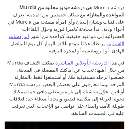
دردشة Murcia هي
دردشة فيديو مجانية من Murcia
للمواعدة والمغازلة
مع سكان حقيقيين من المدينة. تعرف
على فتيات وشبان إسبان وأي امرأة منفتحة من Murcia في
أجواء ودية، ابدأ محادثة كاميرا فورية وحوِّل اللقاءات
العشوائية إلى مواعيد حقيقية. كواحدة من أشهر
الدردشات
الإسبانية
، يربطك هذا الموقع بآلاف الزوار كل يوم للتواصل
الهادئ، أو الرومانسية أو لمجرد الترفيه.
في هذا
الدردشة الأونلاين المباشرة
يمكنك اكتشاف Murcia
من خلال أهلها: تحدث عن أماكنك المفضلة في المدينة،
خطِّطوا لرحلة مستقبلية معًا، أو استمتعوا فقط بالمغازلة
المرحة بينما تتعارفون على بعضكم البعض. دردشة Murcia
أونلاين تحوِّل شاشتك إلى بار متوسطي دافئ حيث يمكنك
دعوة الغرباء إلى مكالمة فيديو، وإيجاد أصدقاء جدد لعلاقات
طويلة الأمد، والبقاء على تواصل مع الإعجاب الذي تعرفت
عليه في الجلسات السابقة.