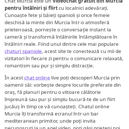
Chat Murcia este un
videochat gratuit din Murcia
pentru întâlniri și flirt
cu localnici adevărați.
Cunoaște fete și băieți spanioli și orice femeie
deschisă la minte din Murcia într-o atmosferă
prietenoasă, pornește o conversație instant la
cameră și transformă întâlnirile întâmplătoare în
întâlniri reale. Fiind unul dintre cele mai populare
chaturi spaniole
, acest site te conectează cu mii de
vizitatori în fiecare zi pentru o comunicare relaxată,
romantism sau pur și simplu distracție.
În acest
chat online
live poți descoperi Murcia prin
oamenii săi: vorbește despre locurile preferate din
oraș, fă planuri pentru o viitoare călătorie
împreună sau pur și simplu bucură-te de un flirt
jucăuș în timp ce vă cunoașteți. Chatul online
Murcia îți transformă ecranul într-un bar
mediteranean primitor, unde poți invita
necunoscuți la un apel video, poți găsi prieteni noi