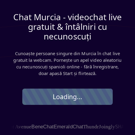
Chat Murcia - videochat live
gratuit & întâlniri cu
necunoscuți
Cunoaște persoane singure din Murcia în chat live
gratuit la webcam. Pornește un apel video aleatoriu
cu necunoscuți spanioli online - fără înregistrare,
doar apasă Start și flirtează.
Loading...
SHAGLE
hat Avenue
BeneChat
EmeraldChat
Thundr
Joingly