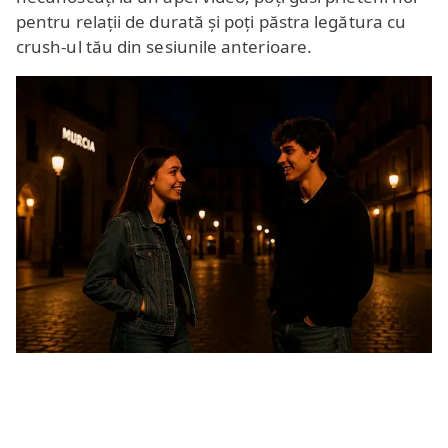
pentru relații de durată și poți păstra legătura cu
crush-ul tău din sesiunile anterioare.
Murcia este locul unde poți vedea viața reală a
spaniolilor. Este o provincie cu un patrimoniu
cultural bogat (nu mulți știu că la Murcia se află