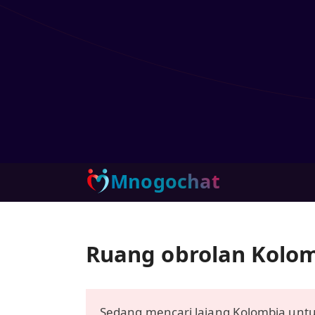
Mnogochat
Ruang obrolan Kolom
Sedang mencari lajang Kolombia unt