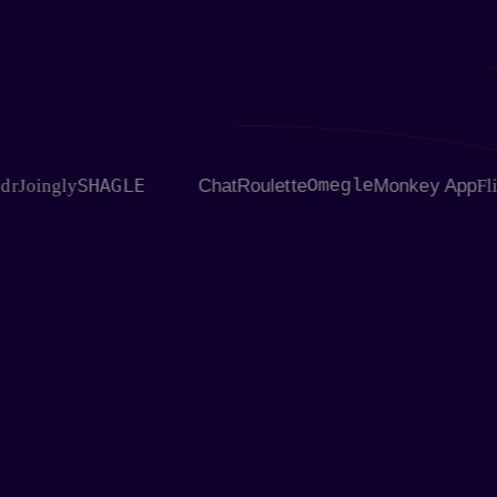
SHAGLE
ngly
ChatRoulette
Omegle
Monkey App
Flingste