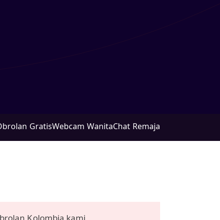
Obrolan Gratis
Webcam Wanita
Chat Remaja
brolan Kolombia kami