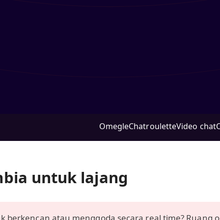
Omegle
Chatroulette
Video chat
bia untuk lajang
uk berkencan atau menggoda secara real time? Ruang o