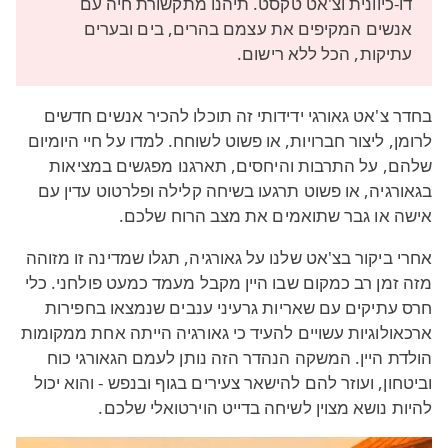
דו-כיוונית וצ'אט טקסט. תיהנו מתקשורת חיה עם
אנשים המקיפים את עצמם בהרים, בים ובערים
עתיקות, הכל ללא רישום.
בחדר צ'אט גאורגי ידידותי זה תוכלו להכיר אנשים חדשים
לרומן, ליצור חברויות, או פשוט לשוחח. למדו על חיי היומיום
שלהם, על התרבות והיחסים, תארגנו מפגשים במציאות
בגאורגיה, או פשוט תרגעו בשיחה קלילה ופלרטוט עדין עם
אישה או גבר שתואמים את מצב הרוח שלכם.
אחרי ביקור בצ'אט שלנו על גאורגיה, תגלו שמדינה זו מזוהה
מזה זמן רב כמקום שבו היין מקבל מעמד כמעט פולחני. כלי
חרס עתיקים עם שאריות גרעיני ענבים שנמצאו בחפירות
ארכאולוגיות עשויים להעיד כי גאורגיה הייתה אחת ממקומות
הולדת היין. המשקה הנהדר הזה נותן לעמם הגאורגי כוח
וביטחון, ועוזר להם להישאר צעירים בגוף ובנפש - והוא יכול
להיות נושא מצוין לשיחה בדייט הוירטואלי שלכם.