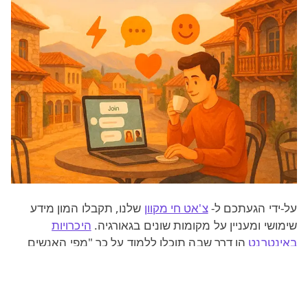
על-ידי הגעתכם ל-
צ'אט חי מקוון
שלנו, תקבלו המון מידע
שימושי ומעניין על מקומות שונים בגאורגיה.
היכרויות
באינטרנט
הן דרך שבה תוכלו ללמוד על כך "מפי האנשים
עצמם", למשל:
לשאול על מנזרים כגון
Gelati, Vardzia and David
;
Gareja or the cave town Uplistsih