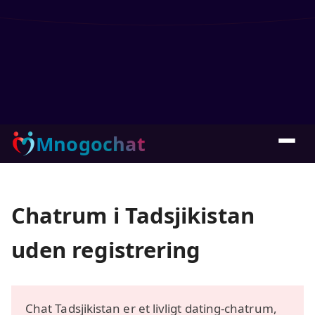
Mnogochat
Chatrum i Tadsjikistan
uden registrering
Chat Tadsjikistan er et livligt dating-chatrum,