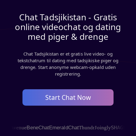
Chat Tadsjikistan - Gratis
online videochat og dating
med piger & drenge
Chat Tadsjikistan er et gratis live video- og
tekstchatrum til dating med tadsjikiske piger og
drenge. Start anonyme webcam-opkald uden
registrering.
Start Chat Now
SHAGLE
 Avenue
BeneChat
EmeraldChat
Thundr
Joingly