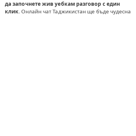
да започнете жив уебкам разговор с един
клик
. Онлайн чат Таджикистан ще бъде чудесна
помощ и източник на информация за тези,
които планират да посетят тази прекрасна
страна в близко бъдеще. Всеки потребител
може веднага да започне да говори, защото
нашата услуга е
безплатен видео чат без
регистрация
и отличен
безплатен чат
за тези,
които предпочитат текст. Взаимодействието във
видео чата е много по-бързо от комуникацията
в социалните мрежи. Ако искате още функции,
пробвайте нашия класически
видео чат
като
алтернатива. Тук ще имате и приятен бонус -
възможността да останете
анонимни
, ако е
необходимо, или да превключите на псевдоним
и да покажете лицето си само в частен чат.