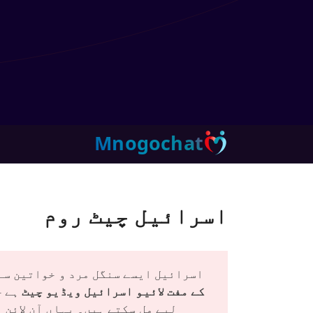
Mnogochat
اسرائیل چیٹ روم
اسرائیل ایسے سنگل مرد و خواتین سے 
کے مفت لائیو اسرائیل ویڈیو چیٹ
ہے ج
لیے مل سکتے ہیں۔ یہاں آن لائن 