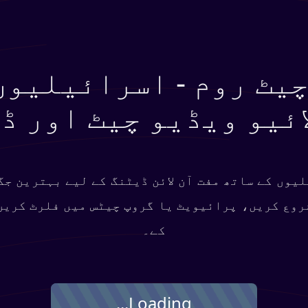
یٹ روم - اسرائیلیوں
ائیو ویڈیو چیٹ اور ڈ
یوں کے ساتھ مفت آن لائن ڈیٹنگ کے لیے بہترین جگ
شروع کریں، پرائیویٹ یا گروپ چیٹس میں فلرٹ کریں
کے۔
Loading...