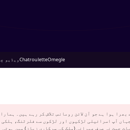
Omegle
Chatroulette
ویڈیو چی
بھرا ہوا ہے جو آن لائن رومانس تلاش کر رہے ہیں۔ ہمارا
ہاں آپ اسرائیلی لڑکیوں اور لڑکوں سے فلرٹنگ، ہلکی پ
بات چیت نہ صرف عبرانی (ملک کی سرکاری زبان) میں ہوتی 