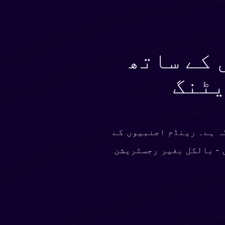
 کے ساتھ
یٹنگ
ہ ہے۔ رینڈم اجنبیوں کے
 - بالکل بغیر رجسٹریشن