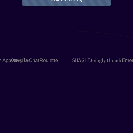
SHAGLE
onkey App
Omegle
ChatRoulette
Joingly
Thund