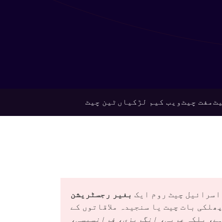
ٹ
مفت چیٹ
ویب کیم لڑکیاں
ٹین چیٹ
 اسرائیل چیٹ روم ایک
بغیر رجسٹریشن
ھلکی بات چیت یا سنجیدہ ملاقاتوں کے
ہے، بلکہ
عربی، انگریزی، فرانسیسی،