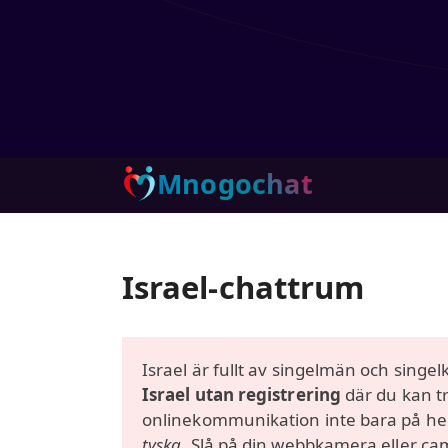
Mnogochat
Israel-chattrum
Israel är fullt av singelmän och singe
Israel utan registrering
där du kan trä
onlinekommunikation inte bara på hebr
tyska
. Slå på din webbkamera eller ca