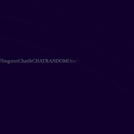
gster
Chatib
CHATRANDOM
OmeTV
Chativ
Ohmegle
Chat Aven