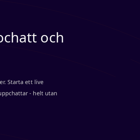
eochatt och
. Starta ett live
ppchattar - helt utan