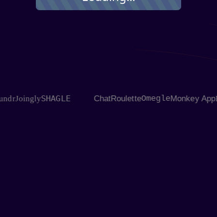
SHAGLE
r
Joingly
ChatRoulette
Omegle
Monkey App
Flin