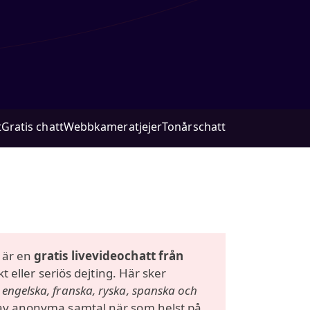
t
Gratis chatt
Webbkameratjejer
Tonårschatt
m är en
gratis livevideochatt från
kt eller seriös dejting. Här sker
 engelska, franska, ryska, spanska och
t av anonyma samtal när som helst på