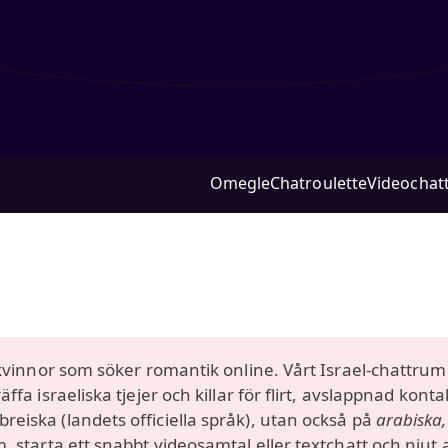
Omegle
Chatroulette
Videochat
lkvinnor som söker romantik online. Vårt Israel-chattru
ffa israeliska tjejer och killar för flirt, avslappnad konta
eiska (landets officiella språk), utan också på
arabiska,
m, starta ett snabbt videosamtal eller textchatt och nju