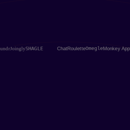
SHAGLE
Joingly
ChatRoulette
Omegle
Monkey App
Fling