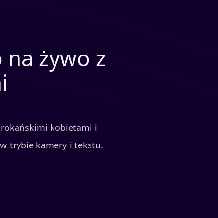
o na żywo z
i
rokańskimi kobietami i
 trybie kamery i tekstu.