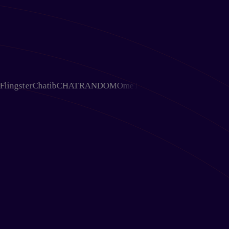
ster
Chatib
CHATRANDOM
OmeTV
Chativ
Ohmegle
Chat Avenu