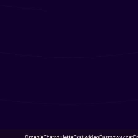
Omegle
Chatroulette
Czat wideo
Darmowy czat
D