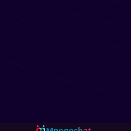
Mnogochat