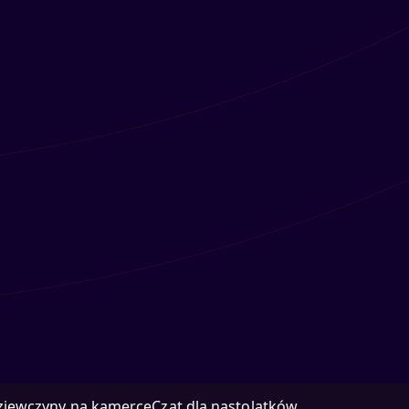
ziewczyny na kamerce
Czat dla nastolatków