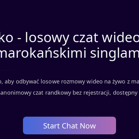
o - losowy czat wide
marokańskimi singlam
o, aby odbywać losowe rozmowy wideo na żywo z ma
nonimowy czat randkowy bez rejestracji, dostępny w
Start Chat Now