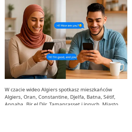
W czacie wideo Algiers spotkasz mieszkańców
Algiers, Oran, Constantine, Djelfa, Batna, Sétif,
Annaba, Bir el Djir, Tamanrasset i innych. Miasto
Constantine - często nazywane perłą Algierii - to
ulubiony temat, a miejscowi chętnie wymieniają się
wskazówkami dotyczącymi jedzenia, muzyki i