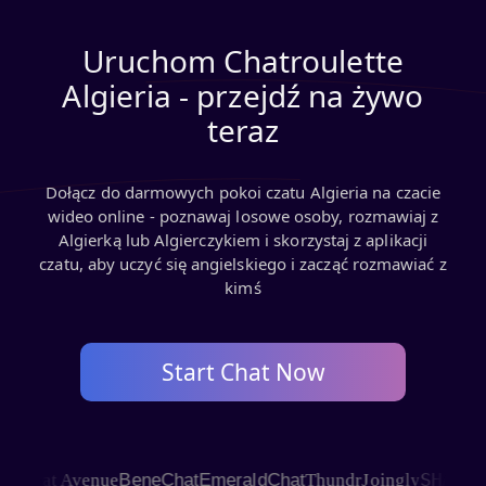
Uruchom Chatroulette
Algieria - przejdź na żywo
teraz
Dołącz do darmowych pokoi czatu Algieria na czacie
wideo online - poznawaj losowe osoby, rozmawiaj z
Algierką lub Algierczykiem i skorzystaj z aplikacji
czatu, aby uczyć się angielskiego i zacząć rozmawiać z
kimś
Start Chat Now
SHAGLE
hat Avenue
BeneChat
EmeraldChat
Thundr
Joingly