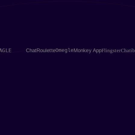
ChatRoulette
Omegle
Monkey App
Flingster
Chatib
CHA