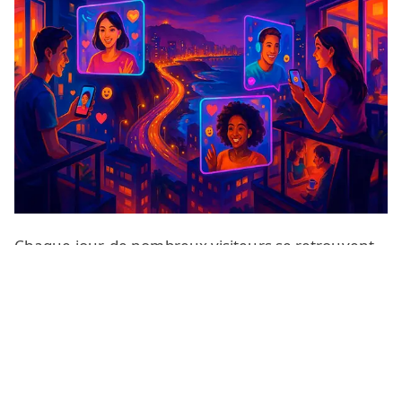
Chaque jour, de nombreux visiteurs se retrouvent
dans notre salon de vidéo chat en direct Lima pour
passer un bon moment, partager leurs expériences
et faire la connaissance de personnes qui se
trouvent à des milliers de kilomètres d’eux. Notre
service fonctionne comme un
chat en ligne
moderne avec webcam et connexions cam‑to‑cam,