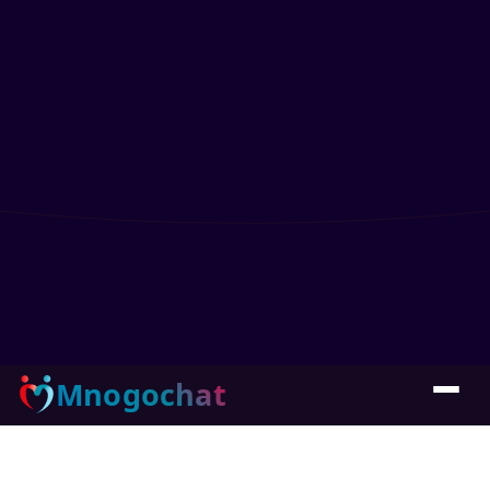
Mnogochat