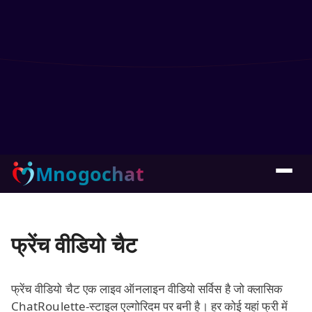
Mnogochat
फ्रेंच वीडियो चैट
फ्रेंच वीडियो चैट एक लाइव ऑनलाइन वीडियो सर्विस है जो क्लासिक
ChatRoulette-स्टाइल एल्गोरिदम पर बनी है। हर कोई यहां फ्री में