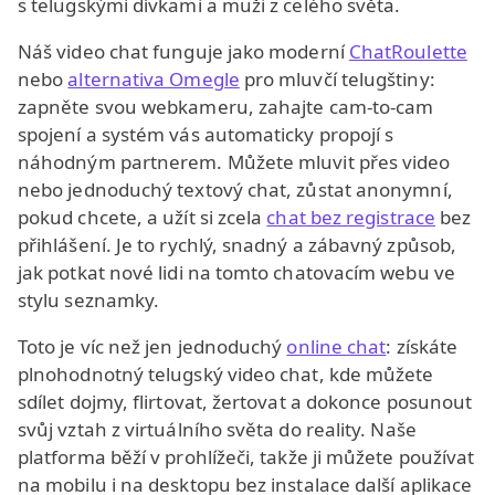
s telugskými dívkami a muži z celého světa.
Náš video chat funguje jako moderní
ChatRoulette
nebo
alternativa Omegle
pro mluvčí telugštiny:
zapněte svou webkameru, zahajte cam-to-cam
spojení a systém vás automaticky propojí s
náhodným partnerem. Můžete mluvit přes video
nebo jednoduchý textový chat, zůstat anonymní,
pokud chcete, a užít si zcela
chat bez registrace
bez
přihlášení. Je to rychlý, snadný a zábavný způsob,
jak potkat nové lidi na tomto chatovacím webu ve
stylu seznamky.
Toto je víc než jen jednoduchý
online chat
: získáte
plnohodnotný telugský video chat, kde můžete
sdílet dojmy, flirtovat, žertovat a dokonce posunout
svůj vztah z virtuálního světa do reality. Naše
platforma běží v prohlížeči, takže ji můžete používat
na mobilu i na desktopu bez instalace další aplikace