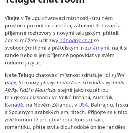
Vítejte v Telugu chatovací místnosti - útulném
prostoru pro online randění, zábavné flirtování a
příjemné rozhovory s novými telugskými přáteli.
Zde si můžete užít živý
náhodný chat
se
svobodnými lidmi a přátelskými
neznámými
, najít si
rande nebo si jen příjemně popovídat ve svém
rodném jazyce.
Naše Telugu chatovací místnost sdružuje lidi z
Jižní
Indie
, Srí Lanky, jihovýchodní Asie, Středního východu,
Afriky, Fidži a Mauricia
, stejně jako rozsáhlou
telugskou diasporu ve Velké Británii, Austrálii,
Kanadě
, na Novém Zélandu, v
USA
, Bahrajnu, Irsku
a Spojených arabských emirátech. Připojte se k této
živé komunitě pro otevřenou komunikaci,
romantiku, přátelství a dlouhodobé online randění