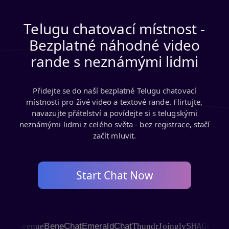
Telugu chatovací místnost -
Bezplatné náhodné video
rande s neznámými lidmi
Přidejte se do naší bezplatné Telugu chatovací
místnosti pro živé video a textové rande. Flirtujte,
navazujte přátelství a povídejte si s telugskými
neznámými lidmi z celého světa - bez registrace, stačí
začít mluvit.
Start Chat Now
SHAGLE
t Avenue
BeneChat
EmeraldChat
Thundr
Joingly