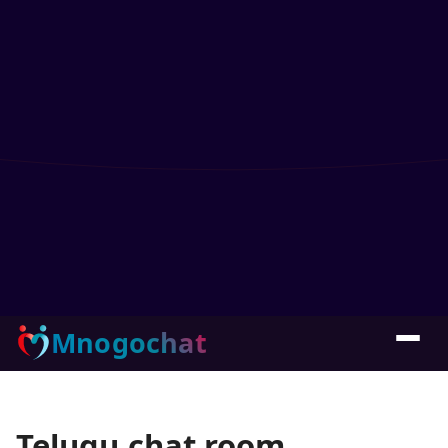
Mnogochat
Telugu chat room