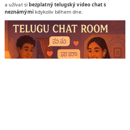
a užívat si
bezplatný telugský video chat s
neznámými
kdykoliv během dne.
Vynakládáme maximální úsilí, aby pobyt v našem
video chatu byl příjemný. Najdete zde atraktivní
design, pohodlné
chatovací místnosti
s různými