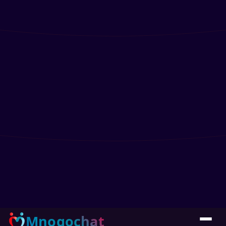
Mnogochat