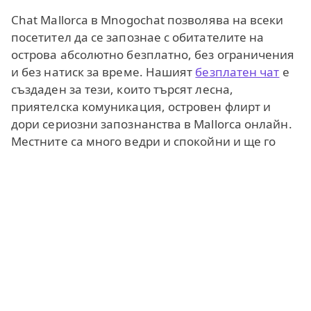
Chat Mallorca в Mnogochat позволява на всеки
посетител да се запознае с обитателите на
острова абсолютно безплатно, без ограничения
и без натиск за време. Нашият
безплатен чат
е
създаден за тези, които търсят лесна,
приятелска комуникация, островен флирт и
дори сериозни запознанства в Mallorca онлайн.
Местните са много ведри и спокойни и ще го
забележите бързо, когато
срещнете нови хора
онлайн
тук.