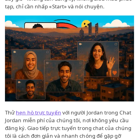
tạp, chỉ cần nhấp «Start» và nói chuyện.
Thử
hẹn hò trực tuyến
với người Jordan trong Chat
Jordan miễn phí của chúng tôi, nơi không yêu cầu
đăng ký. Giao tiếp trực tuyến trong chat của chúng
tôi là cách đơn giản và nhanh chóng để gặp gỡ