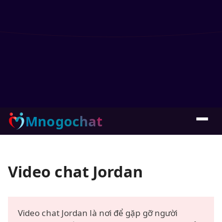
Mnogochat
Video chat Jordan
Video chat Jordan là nơi để gặp gỡ người