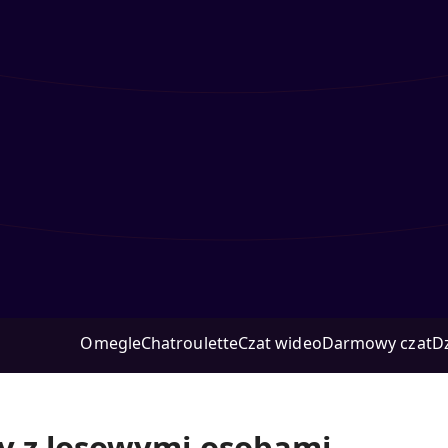
Omegle
Chatroulette
Czat wideo
Darmowy czat
D
wy z losowymi osobami