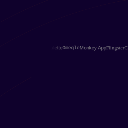
ChatRoulette
Omegle
Monkey App
Flingster
Chatib