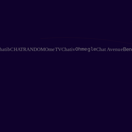
CHATRANDOM
OmeTV
Chativ
Ohmegle
Chat Avenue
BeneChat