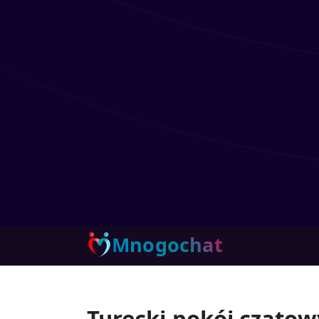
Mnogochat
Turecki pokój czato