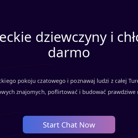
reckie dziewczyny i ch
darmo
kiego pokoju czatowego i poznawaj ludzi z całej Turc
owych znajomych, poflirtować i budować prawdziwe re
Start Chat Now