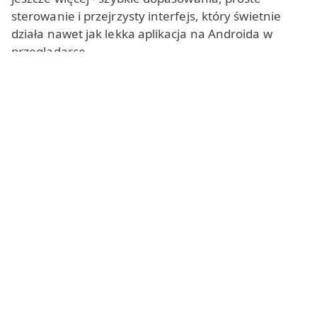
sterowanie i przejrzysty interfejs, który świetnie
działa nawet jak lekka aplikacja na Androida w
przeglądarce.
Alternatywa dla Chatroulette
i losowy czat wideo
Możliwość szybkiego znalezienia kogoś i
natychmiastowego zobaczenia tej osoby na
kamerce wciąż jest w internecie rzadkością, ale
nasza alternatywa dla Chatroulette rozwiązuje ten
problem. Na naszej stronie możesz
rozpocząć
losowe randki z nieznajomym ze swojego
regionu
lub z dowolnego miejsca na świecie,
podobnie jak w przypadku alternatywy dla Omegle.