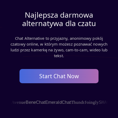
Najlepsza darmowa
alternatywa dla czatu
Chat Alternative to przyjazny, anonimowy pokój
czatowy online, w którym możesz poznawać nowych
ludzi przez kamerkę na żywo, cam-to-cam, wideo lub
tekst.
Start Chat Now
SHAGLE
t Avenue
BeneChat
EmeraldChat
Thundr
Joingly