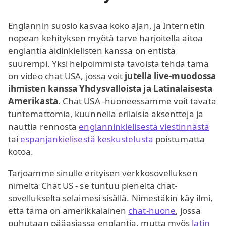
Englannin suosio kasvaa koko ajan, ja Internetin
nopean kehityksen myötä tarve harjoitella aitoa
englantia äidinkielisten kanssa on entistä
suurempi. Yksi helpoimmista tavoista tehdä tämä
on video chat USA, jossa voit
jutella live-muodossa
ihmisten kanssa Yhdysvalloista ja Latinalaisesta
Amerikasta
. Chat USA -huoneessamme voit tavata
tuntemattomia, kuunnella erilaisia aksentteja ja
nauttia rennosta
englanninkielisestä viestinnästä
tai
espanjankielisestä keskustelusta
poistumatta
kotoa.
Tarjoamme sinulle erityisen verkkosovelluksen
nimeltä Chat US - se tuntuu pieneltä chat-
sovellukselta selaimesi sisällä. Nimestäkin käy ilmi,
että tämä on amerikkalainen
chat-huone
, jossa
puhutaan pääasiassa englantia, mutta myös
latin