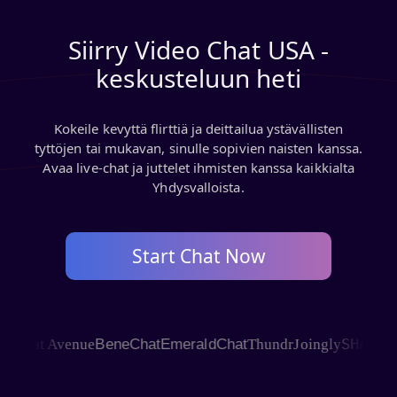
Siirry Video Chat USA -
keskusteluun heti
Kokeile kevyttä flirttiä ja deittailua ystävällisten
tyttöjen tai mukavan, sinulle sopivien naisten kanssa.
Avaa live-chat ja juttelet ihmisten kanssa kaikkialta
Yhdysvalloista.
Start Chat Now
SHAGLE
hat Avenue
BeneChat
EmeraldChat
Thundr
Joingly