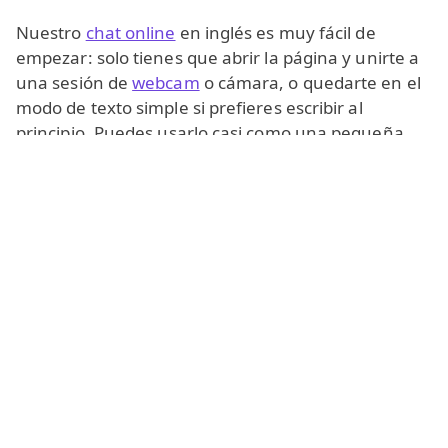
Nuestro
chat online
en inglés es muy fácil de
empezar: solo tienes que abrir la página y unirte a
una sesión de
webcam
o cámara, o quedarte en el
modo de texto simple si prefieres escribir al
principio. Puedes usarlo casi como una pequeña
app en tu navegador, con botones claros y
conexiones rápidas. El servicio es completamente
gratuito y, en muchas salas, puedes probar las
funciones principales
sin registro y casi sin darte de
alta
en absoluto: solo tienes que hacer clic y hablar.
Todos pueden encontrar algo para sí mismos
:
Citas online y nuevos amigos de distintos
países.
Comunicación y práctica con hablantes
nativos de inglés.
Entretenimiento en
ChatRoulette
,
Omegle
,