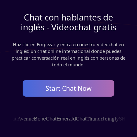
Chat con hablantes de
inglés - Videochat gratis
Haz clic en Empezar y entra en nuestro videochat en
inglés: un chat online internacional donde puedes
practicar conversación real en inglés con personas de
todo el mundo.
Start Chat Now
SHAGLE
e
Chat Avenue
BeneChat
EmeraldChat
Thundr
Joingly