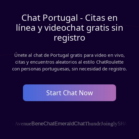
Chat Portugal - Citas en
línea y videochat gratis sin
registro
Únete al chat de Portugal gratis para video en vivo,
citas y encuentros aleatorios al estilo ChatRoulette
con personas portuguesas, sin necesidad de registro.
Start Chat Now
SHAGLE
hat Avenue
BeneChat
EmeraldChat
Thundr
Joingly