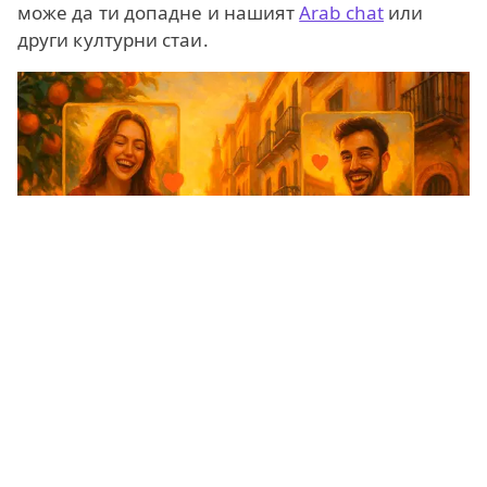
може да ти допадне и нашият
Arab chat
или
други културни стаи.
Испанците, като коренни жители на Севиля,
обикновено предпочитат да
чатят на испански
,
а в нашия
English chat
ще намериш и