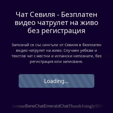
Чат Севиля - Безплатен
видео чатрулет на живо
без регистрация
Запознай се със сингъли от Севиля в безплатен
видео чатрулет на живо. Случаен уебкам и
текстов чат с местни и испански непознати, без
регистрация или записване.
Loading...
SHAGLE
at Avenue
BeneChat
EmeraldChat
Thundr
Joingly