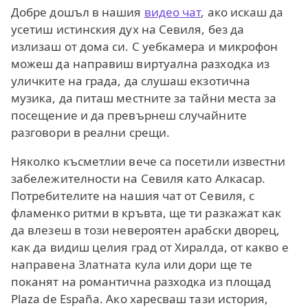
Добре дошъл в нашия
видео чат
, ако искаш да
усетиш истинския дух на Севиля, без да
излизаш от дома си. С уебкамера и микрофон
можеш да направиш виртуална разходка из
уличките на града, да слушаш екзотична
музика, да питаш местните за тайни места за
посещение и да превърнеш случайните
разговори в реални срещи.
Няколко късметлии вече са посетили известни
забележителности на Севиля като Алкасар.
Потребителите на нашия чат от Севиля, с
фламенко ритми в кръвта, ще ти разкажат как
да влезеш в този невероятен арабски дворец,
как да видиш целия град от Хиралда, от какво е
направена Златната кула или дори ще те
поканят на романтична разходка из площад
Plaza de España. Ако харесваш тази история,