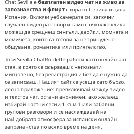
Chat Sevilla е
безплатен видео чат на живо за
запознанства и флирт
с хора от Севиля и цяла
Испания. Включи уебкамерата си, започни
случаен видео разговор и само с няколко клика
можеш да срещнеш сингъли, двойки, момчета и
момичета, които са готови за непринудено
общуване, романтика или приятелство.
Този Sevilla ChatRoulette работи като онлайн чат
стая, в която се свързваш с непознати
мигновено, без регистрация и без да е нужно да
се записваш. Нашият сайт се усеща като бързо,
лесно приложение: превключвай между видео
и текстов чат, остани анонимен, ако желаеш,
избирай частни сесии 1‑към‑1 или забавни
групови разговори и се наслаждавай на
най‑добрата атмосфера за испански онлайн
запознанства по всяко време на деня.