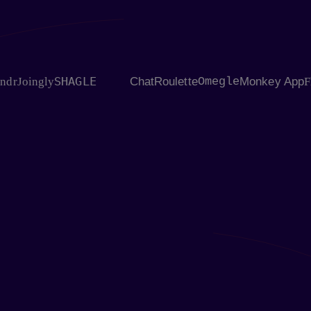
SHAGLE
oingly
ChatRoulette
Omegle
Monkey App
Flings