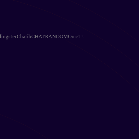
ter
Chatib
CHATRANDOM
OmeTV
Chativ
Ohmegle
Chat Avenue