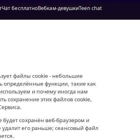
т
Чат бесплатно
Вебкам‑девушки
Teen chat
зует файлы cookie - небольшие
ь определённые функции, такие как
 используем и почему иногда нам
ть сохранение этих файлов cookie,
Сервиса.
e будет сохранён веб‑браузером и
е удалит его раньше; сеансовый файл
ается.