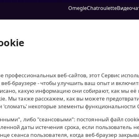
Omegle
Chatroulette
Видеоча
ookie
е профессиональных веб-сайтов, этот Сервис исполь
 веб‑браузере - чтобы улучшить ваш опыт и включит
писано, какую информацию они собирают, как мы её
ie. Мы также расскажем, как вы можете предотврати
и 'сломать' некоторые элементы функциональности 
янными", либо "сеансовыми": постоянный файл cooki
ленной даты истечения срока, если пользователь н
конце сеанса пользователя, когда веб‑браузер закрыв