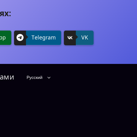
ях:
pp
Telegram
VK
нами
Русский