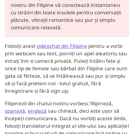
nostru din Filipine vă conectează instantaneu
cu străini din toate insulele pentru conversații
plăcute, vibrații romantice sau pur și simplu
comunicare relaxată.
Folosiți acest
videochat din Filipine
pentru a vorbi
prin webcam sau text, porniți un apel aleatoriu sau
intrați într-o cameră privată. Puteți întâlni fete și
orice tip de femeie sau bărbat din Filipine care sunt
gata să flirteze, să se întâlnească sau pur și simplu
să-și facă prieteni noi - totul gratuit, fără
înregistrare și fără sign up.
Filipinezii din chatul nostru vorbesc filipineză,
spaniolă
,
engleză
sau chineză, deci este ușor să
începeți comunicarea. Dacă nu vorbiți aceste limbi,
folosiți translatorul integrat al site-ului sau aplicației
noastre și bucurați-vă de comunicare lină online cu