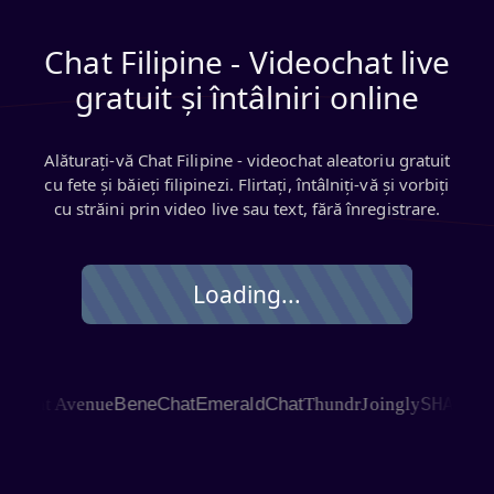
Chat Filipine - Videochat live
gratuit și întâlniri online
Alăturați-vă Chat Filipine - videochat aleatoriu gratuit
cu fete și băieți filipinezi. Flirtați, întâlniți-vă și vorbiți
cu străini prin video live sau text, fără înregistrare.
Loading...
SHAGLE
at Avenue
BeneChat
EmeraldChat
Thundr
Joingly