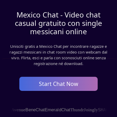
Mexico Chat - Video chat
casual gratuito con single
messicani online
Unisciti gratis a Mexico Chat per incontrare ragazze e
ragazzi messicani in chat room video con webcam dal
vivo. Flirta, esci e parla con sconosciuti online senza
registrazione né download.
Start Chat Now
SHAGLE
at Avenue
BeneChat
EmeraldChat
Thundr
Joingly