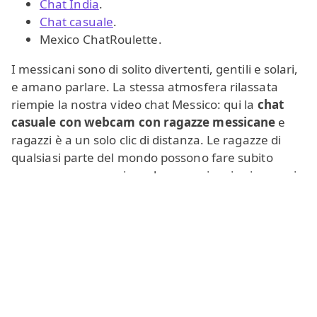
Chat India
.
Chat casuale
.
Mexico ChatRoulette.
I messicani sono di solito divertenti, gentili e solari,
e amano parlare. La stessa atmosfera rilassata
riempie la nostra video chat Messico: qui la
chat
casuale con webcam con ragazze messicane
e
ragazzi è a un solo clic di distanza. Le ragazze di
qualsiasi parte del mondo possono fare subito
conoscenza con veri machos messicani, e i ragazzi
possono facilmente trovare ragazze messicane
dagli occhi scuri e dalla pelle ambrata o qualsiasi
affascinante donna messicana con cui parlare,
flirtare o persino iniziare una relazione seria. Puoi
connetterti con persone da
Città del Messico,
Ecatepec de Morelos, Tijuana,
Puebla
, Guadalajara,
Juarez, Leon, Cancun, Monterrey, Zapopan,
Nezahualcoyotl, Mexicali, Mérida, Toluca, Culiacan,