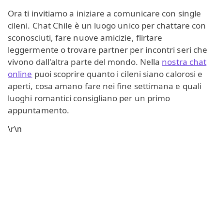
Ora ti invitiamo a iniziare a comunicare con single
cileni. Chat Chile è un luogo unico per chattare con
sconosciuti, fare nuove amicizie, flirtare
leggermente o trovare partner per incontri seri che
vivono dall'altra parte del mondo. Nella
nostra chat
online
puoi scoprire quanto i cileni siano calorosi e
aperti, cosa amano fare nei fine settimana e quali
luoghi romantici consigliano per un primo
appuntamento.
\r\n
In Chat Chile puoi comunicare in
spagnolo
, italiano,
inglese e tedesco
, quindi è facile conoscere nuove
persone anche se non sei madrelingua. Se
preferisci una
chat in inglese
internazionale o vuoi
incontrare persone
anche di altri paesi, puoi
sempre passare tra le nostre diverse
stanze di chat
.