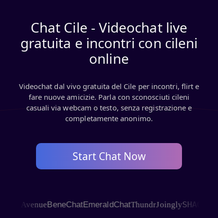
Chat Cile - Videochat live
gratuita e incontri con cileni
online
Videochat dal vivo gratuita del Cile per incontri, flirt e
fare nuove amicizie. Parla con sconosciuti cileni
casuali via webcam o testo, senza registrazione e
completamente anonimo.
Start Chat Now
SHAGLE
t Avenue
BeneChat
EmeraldChat
Thundr
Joingly